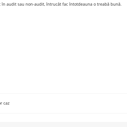
 în audit sau non-audit, întrucât fac întotdeauna o treabă bună.
or caz