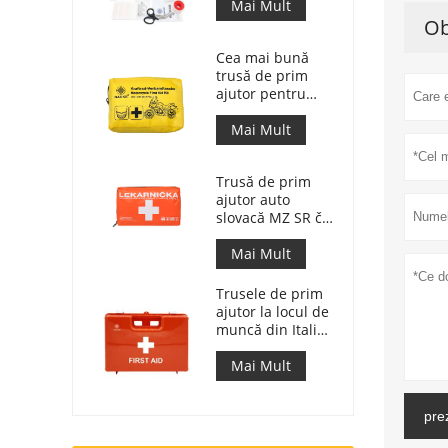
raspuns medical
Mai Mult
pentru masina
Ob
Cea mai bună
trusă de prim
ajutor pentru
motociclete de
aventură pentru
Mai Mult
motocicliști
Trusă de prim
ajutor auto
slovacă MZ SR č.
143/2009
Mai Mult
Trusele de prim
ajutor la locul de
muncă din Italia
respectă DM 388
din 15/07/2003
Mai Mult
pre