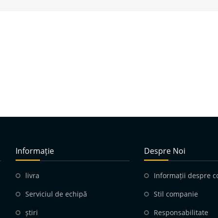
Informație
Despre Noi
livra
Informații despre 
Serviciul de echipă
Stil companie
știri
Responsabilitate