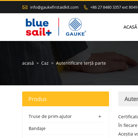

info@gaukefirstaidkit.com
+86 27 8480 3357 ext 8049

ACASĂ
acasă
>
Caz
>
Autentificare terță parte
Produs
Auten
+
Truse de prim-ajutor
Certifica
În fiecar
Bandaje
Aceștia v