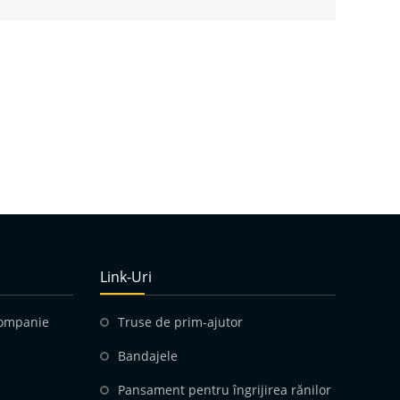
Link-Uri
companie
Truse de prim-ajutor
Bandajele
Pansament pentru îngrijirea rănilor