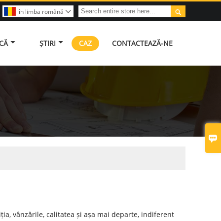

în limba română

ICĂ
ȘTIRI
CAZ
CONTACTEAZĂ-NE

ia, vânzările, calitatea și așa mai departe, indiferent