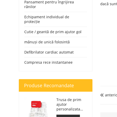
Pansament pentru îngrijirea
dacă sunt
rănilor
Echipament individual de
protecție
Cutie / geantă de prim ajutor gol
mănuși de unică folosintă
Defibrilator cardiac automat
Compresa rece instantanee
Produse Recomandate
anteri

Trusa de prim
ajutor
personalizata
Geanta de