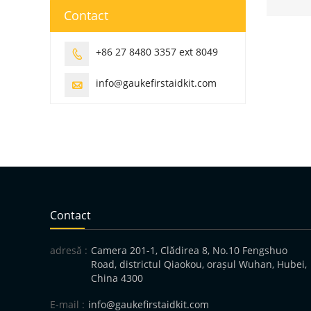
Contact
+86 27 8480 3357 ext 8049

info@gaukefirstaidkit.com

Contact
adresă :
Camera 201-1, Clădirea 8, No.10 Fengshuo
Road, districtul Qiaokou, orașul Wuhan, Hubei,
China 4300
E-mail :
info@gaukefirstaidkit.com