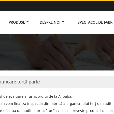
PRODUSE
DESPRE NOI
SPECTACOL DE FABR
tificare terță parte
tul de evaluare a furnizorului de la Alibaba.
e an vom finaliza inspecția din fabrică a organismului terț de audit,
or efectua un audit cuprinzător în ceea ce privește producția, achiziț