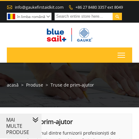

info@gaukefirstaidkit.com
+86 27 8480 3357 ext 8049


în limba română

Toggl
acasă
>
Produse
>
Truse de prim-ajutor
MAI
Truse de prim-ajutor
MULTE
PRODUSE
Gauke este unul dintre furnizorii profesioniști de