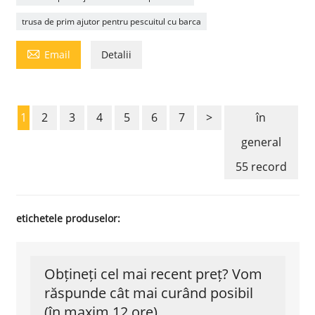
trusa de prim ajutor pentru pescuitul cu barca

Email
Detalii
1
2
3
4
5
6
7
>
în
general
55 record
etichetele produselor:
Obțineți cel mai recent preț? Vom
răspunde cât mai curând posibil
(în maxim 12 ore)