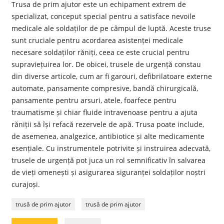
Trusa de prim ajutor este un echipament extrem de
specializat, conceput special pentru a satisface nevoile
medicale ale soldaților de pe câmpul de luptă. Aceste truse
sunt cruciale pentru acordarea asistenței medicale
necesare soldaților răniți, ceea ce este crucial pentru
supraviețuirea lor. De obicei, trusele de urgență constau
din diverse articole, cum ar fi garouri, defibrilatoare externe
automate, pansamente compresive, bandă chirurgicală,
pansamente pentru arsuri, atele, foarfece pentru
traumatisme și chiar fluide intravenoase pentru a ajuta
răniții să își refacă rezervele de apă. Trusa poate include,
de asemenea, analgezice, antibiotice și alte medicamente
esențiale. Cu instrumentele potrivite și instruirea adecvată,
trusele de urgență pot juca un rol semnificativ în salvarea
de vieți omenești și asigurarea siguranței soldaților noștri
curajoși.
trusă de prim ajutor
trusă de prim ajutor