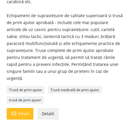
carabină etc.
Echipament de supraviețuire de calitate superioară și trusă
de prim ajutor aprobată - Include cele mai populare
articole de uz casnic pentru supraviețuire: cuțit, cartelă
sabie, stilou tactic, lanternă tactică cu 3 moduri, brățară
paracord multifuncțională și alte echipamente practice de
supraviețuire. Truse complete de prim ajutor aprobate
pentru tratament de urgență, vă permit să tratați rănile
rapid pentru a preveni infecțiile. Permițând tratarea unei
singure familii sau a unui grup de prieteni în caz de
urgență.
Trusă de prim ajutor
Trusă medicală de prim ajutor
trusă de prim ajutor

Email
Detalii