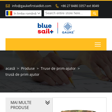

info@gaukefirstaidkit.com
+86 27 8480 3357 ext 8049


în limba română

Toggl
acasă
>
Produse
>
Truse de prim-ajutor
>
trusă de prim ajutor
MAI MULTE
PRODUSE