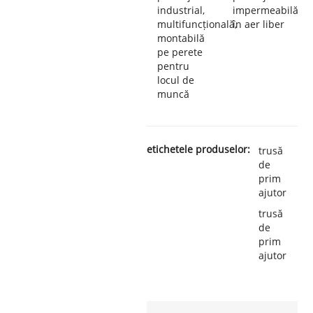
industrial,
impermeabilă
multifuncțională,
în aer liber
montabilă
pe perete
pentru
locul de
muncă
etichetele produselor:
trusă
de
prim
ajutor
trusă
de
prim
ajutor