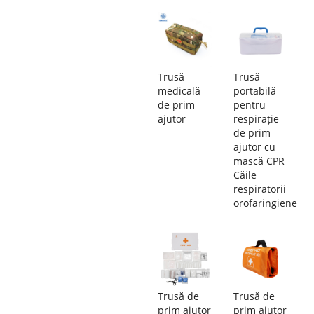
Trusă
Trusă
medicală
portabilă
de prim
pentru
ajutor
respirație
de prim
ajutor cu
mască CPR
Căile
respiratorii
orofaringiene
Trusă de
Trusă de
prim ajutor
prim ajutor