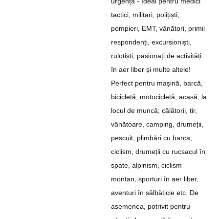
urgență - Ideal pentru medici
tactici, militari, polițiști,
pompieri, EMT, vânători, primii
respondenți, excursioniști,
rulotiști, pasionați de activități
în aer liber și multe altele!
Perfect pentru mașină, barcă,
bicicletă, motocicletă, acasă, la
locul de muncă; călătorii, tir,
vânătoare, camping, drumeții,
pescuit, plimbări cu barca,
ciclism, drumeții cu rucsacul în
spate, alpinism, ciclism
montan, sporturi în aer liber,
aventuri în sălbăticie etc. De
asemenea, potrivit pentru