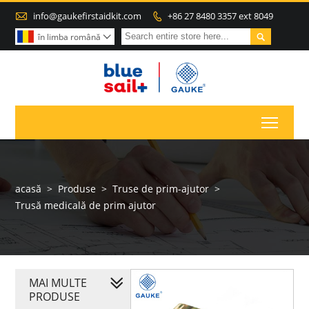

info@gaukefirstaidkit.com
+86 27 8480 3357 ext 8049


în limba română

Toggl
acasă
>
Produse
>
Truse de prim-ajutor
>
Trusă medicală de prim ajutor
MAI MULTE
PRODUSE