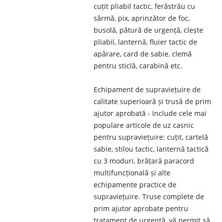
cuțit pliabil tactic, ferăstrău cu
sârmă, pix, aprinzător de foc,
busolă, pătură de urgență, clește
pliabil, lanternă, fluier tactic de
apărare, card de sabie, clemă
pentru sticlă, carabină etc.
Echipament de supraviețuire de
calitate superioară și trusă de prim
ajutor aprobată - Include cele mai
populare articole de uz casnic
pentru supraviețuire: cuțit, cartelă
sabie, stilou tactic, lanternă tactică
cu 3 moduri, brățară paracord
multifuncțională și alte
echipamente practice de
supraviețuire. Truse complete de
prim ajutor aprobate pentru
tratament de urgență, vă permit să