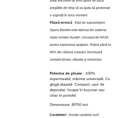
toate articolele de prim ajutor de bază
pregătite din timp vă va ajuta să gestionați
o urgență în orice moment.
Pătură termică
- Kitul de supraviețuire
Space Blanket este fabricat din material
mylar izolator durabil, conceput de NASA
pentru explorarea spațiului. Reține până la
90% din căldura corpului, blochează
complet ploaia, zăpada și umezeala.
Pelerina de ploaie
- 100%
impermeabil, mărime universală. Cu
glugă atașată. Compact, ușor de
depozitat, încape în buzunar sau
chiar în portofel.
Dimensiune: 80*50 inci
Carabinieri
- Aceste carabine sunt