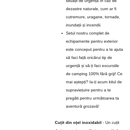
situații de urgență în caz de
dezastre naturale, cum ar fi
cutremure, uragane, tornade,
inundații și incendii.
Setul nostru complet de
echipamente pentru exterior
este conceput pentru a te ajuta
să faci față oricărui tip de
urgență și să-ți faci excursiile
de camping 100% fără griji! Ce
mai aștepți? Ia-ți acum kitul de
supraviețuire pentru a te
pregăti pentru următoarea ta
aventură grozavă!
Cuțit din oțel inoxidabil
- Un cuțit