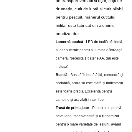
de transport versatil și ușor, cuțit de
drumeție, cuțit de luptă și cuțit pliabil
pentru pescuit, mânerul cuțitului
militar este fabricat din aluminiu
anodizat dur.
Lanternă tactică
- LED de înaltă eficiență,
super puternic pentru a ilumina o întreagă
cameră. Necesită 1 baterie AA. (nu este
inclusă)
Busolă -
Busolă îmbunătățită, compactă și
portabilă, scara sa este clară și indicatorul
este foarte precis. Excelentă pentru
camping și activități în aer liber.
Trusă de prim ajutor
- Pentru a se potrivi
nevoilor dumneavoastră și a fi optimizat
pentru o mare varietate de leziuni, având