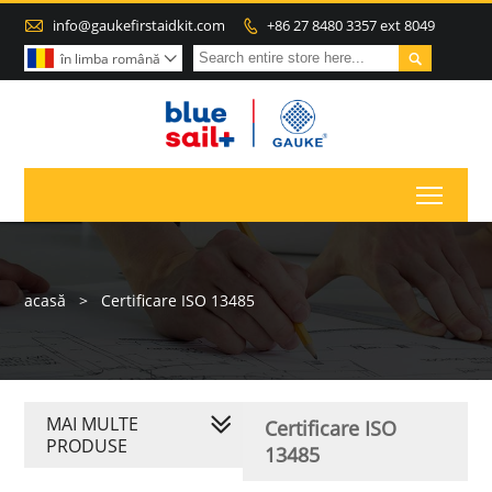

info@gaukefirstaidkit.com
+86 27 8480 3357 ext 8049


în limba română

Toggl
acasă
>
Certificare ISO 13485
MAI MULTE
Certificare ISO
PRODUSE
13485