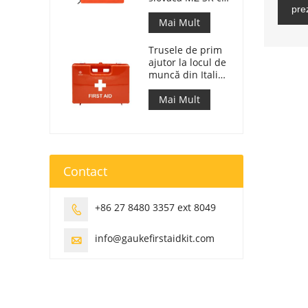
143/2009
pre
Mai Mult
Trusele de prim
ajutor la locul de
muncă din Italia
respectă DM 388
din 15/07/2003
Mai Mult
Contact
+86 27 8480 3357 ext 8049

info@gaukefirstaidkit.com
