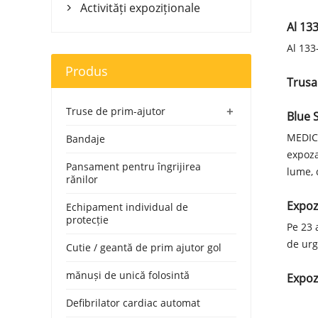
Activități expoziționale

Al 13
Al 133
Produs
Trusa
+
Truse de prim-ajutor
Blue 
MEDICA
Bandaje
expoza
Pansament pentru îngrijirea
lume, 
rănilor
Expoz
Echipament individual de
protecție
Pe 23 
de urg
Cutie / geantă de prim ajutor gol
mănuși de unică folosintă
Expoz
Defibrilator cardiac automat