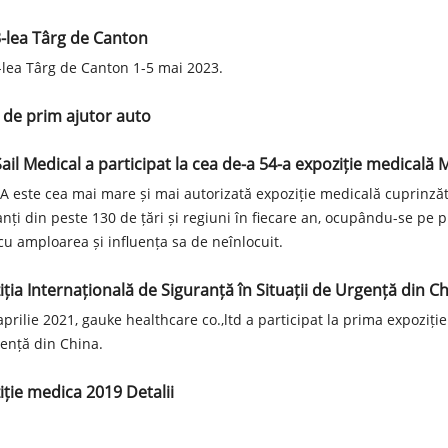
3-lea Târg de Canton
-lea Târg de Canton 1-5 mai 2023.
 de prim ajutor auto
Sail Medical a participat la cea de-a 54-a expoziție medicală
 este cea mai mare și mai autorizată expoziție medicală cuprinză
nți din peste 130 de țări și regiuni în fiecare an, ocupându-se pe p
cu amploarea și influența sa de neînlocuit.
iția Internațională de Siguranță în Situații de Urgență din C
aprilie 2021, gauke healthcare co.,ltd a participat la prima expoziție
ență din China.
iție medica 2019 Detalii