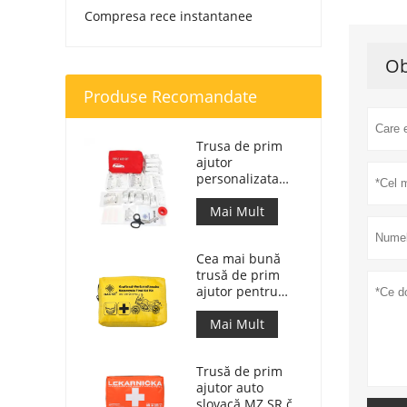
Compresa rece instantanee
Ob
Produse Recomandate
Trusa de prim
ajutor
personalizata
Geanta de
raspuns medical
Mai Mult
pentru masina
Cea mai bună
trusă de prim
ajutor pentru
motociclete de
aventură pentru
Mai Mult
motocicliști
Trusă de prim
ajutor auto
slovacă MZ SR č.