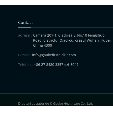
Contact
adresă :
Camera 201-1, Clădirea 8, No.10 Fengshuo
Road, districtul Qiaokou, orașul Wuhan, Hubei,
China 4300
E-mail :
info@gaukefirstaidkit.com
Telefon :
+86 27 8480 3357 ext 8049
Drepturi de autor de © Gauke Healthcare Co., Ltd.