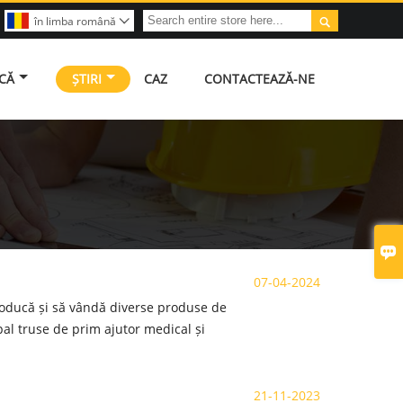

în limba română

ICĂ
ȘTIRI
CAZ
CONTACTEAZĂ-NE

07-04-2024
producă și să vândă diverse produse de
pal truse de prim ajutor medical și
21-11-2023