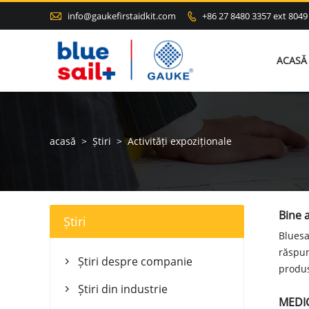

info@gaukefirstaidkit.com
+86 27 8480 3357 ext 8049

ACASĂ
acasă
>
Știri
>
Activități expoziționale
Bine a
Știri
Bluesa
răspun
Știri despre companie

produs
Știri din industrie

MEDI