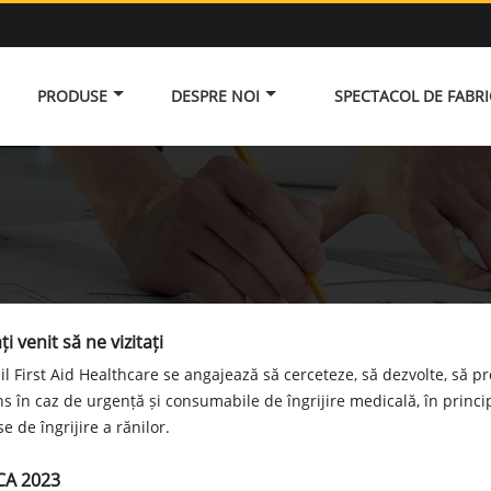
PRODUSE
DESPRE NOI
SPECTACOL DE FABR
ți venit să ne vizitați
il First Aid Healthcare se angajează să cerceteze, să dezvolte, să 
s în caz de urgență și consumabile de îngrijire medicală, în princi
e de îngrijire a rănilor.
CA 2023