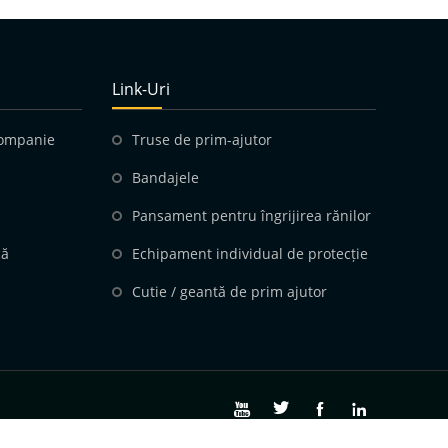
Link-Uri
companie
Truse de prim-ajutor
Bandajele
Pansament pentru îngrijirea rănilor
că
Echipament individual de protecție
Cutie / geantă de prim ajutor



