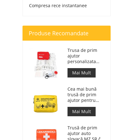
Compresa rece instantanee
Produse Recomandate
Trusa de prim
ajutor
personalizata
Geanta de
raspuns medical
Mai Mult
pentru masina
Cea mai bună
trusă de prim
ajutor pentru
motociclete de
aventură pentru
Mai Mult
motocicliști
Trusă de prim
ajutor auto
slovacă MZ SR č.