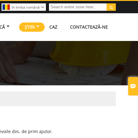

în limba română

ICĂ
ȘTIRI
CAZ
CONTACTEAZĂ-NE

voile dvs. de prim ajutor.