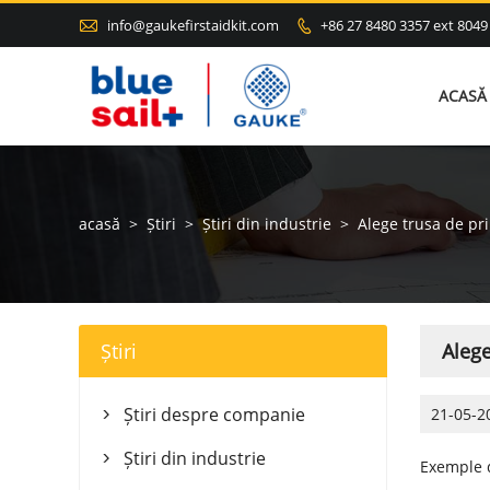

info@gaukefirstaidkit.com
+86 27 8480 3357 ext 8049

ACASĂ
acasă
>
Știri
>
Știri din industrie
>
Alege trusa de pri
Știri
Alege
Știri despre companie
21-05-2

Știri din industrie

Exemple d