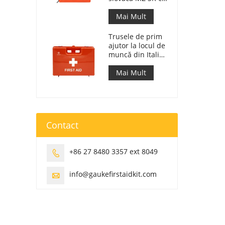
143/2009
Mai Mult
Trusele de prim
ajutor la locul de
muncă din Italia
respectă DM 388
din 15/07/2003
Mai Mult
Contact
+86 27 8480 3357 ext 8049

info@gaukefirstaidkit.com
