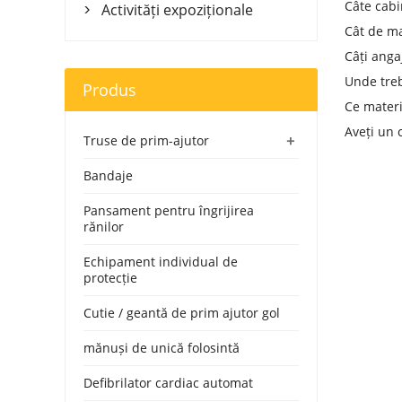
Câte cabi
Activități expoziționale

Cât de ma
Câți angaj
Unde treb
Produs
Ce materi
Aveți un 
+
Truse de prim-ajutor
Bandaje
Pansament pentru îngrijirea
rănilor
Echipament individual de
protecție
Cutie / geantă de prim ajutor gol
mănuși de unică folosintă
Defibrilator cardiac automat