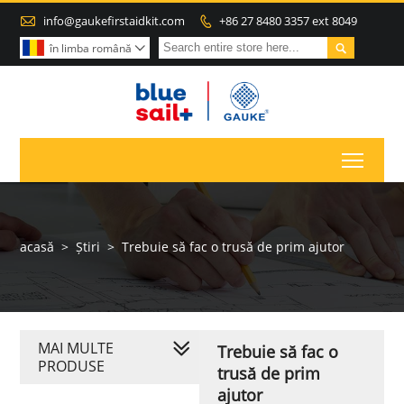

info@gaukefirstaidkit.com
+86 27 8480 3357 ext 8049


în limba română

Toggl
acasă
>
Știri
>
Trebuie să fac o trusă de prim ajutor
MAI MULTE
Trebuie să fac o
PRODUSE
trusă de prim
ajutor