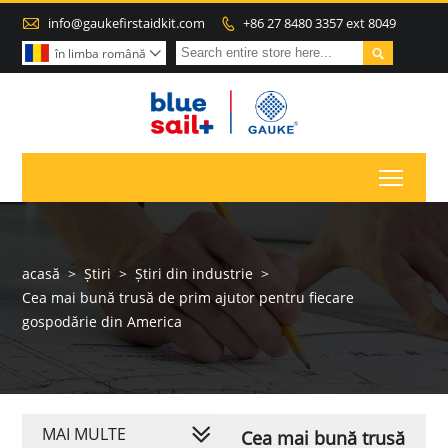

info@gaukefirstaidkit.com
+86 27 8480 3357 ext 8049


în limba română

Toggl
acasă
>
Știri
>
Știri din industrie
>
Cea mai bună trusă de prim ajutor pentru fiecare
gospodărie din America
MAI MULTE
Cea mai bună trusă