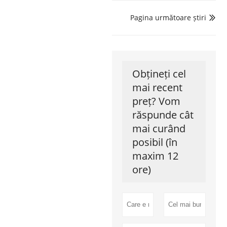
Pagina următoare știri

Obțineți cel
mai recent
preț? Vom
răspunde cât
mai curând
posibil (în
maxim 12
ore)