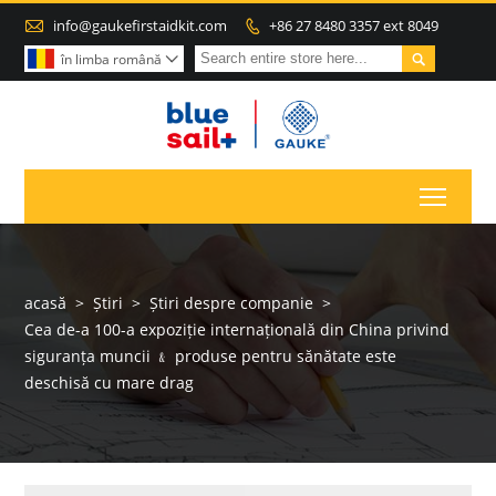

info@gaukefirstaidkit.com
+86 27 8480 3357 ext 8049


în limba română

Toggl
acasă
>
Știri
>
Știri despre companie
>
Cea de-a 100-a expoziție internațională din China privind
siguranța muncii ﹠ produse pentru sănătate este
deschisă cu mare drag