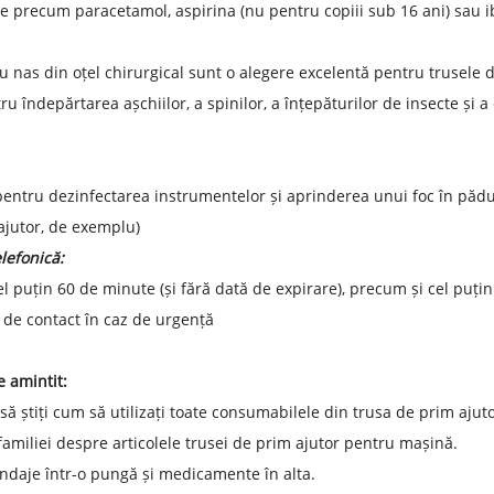
e precum paracetamol, aspirina (nu pentru copiii sub 16 ani) sau 
u nas din oțel chirurgical sunt o alegere excelentă pentru trusele d
ru îndepărtarea așchiilor, a spinilor, a înțepăturilor de insecte și a
 pentru dezinfectarea instrumentelor și aprinderea unui foc în pădu
jutor, de exemplu)
elefonică:
el puțin 60 de minute (și fără dată de expirare), precum și cel puțin 
de contact în caz de urgență
e amintit:
 să știți cum să utilizați toate consumabilele din trusa de prim ajut
amiliei despre articolele trusei de prim ajutor pentru mașină.
daje într-o pungă și medicamente în alta.