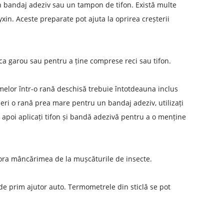
un bandaj adeziv sau un tampon de tifon. Există multe
in. Aceste preparate pot ajuta la oprirea creșterii
 ca garou sau pentru a ține comprese reci sau tifon.
smelor într-o rană deschisă trebuie întotdeauna inclus
eri o rană prea mare pentru un bandaj adeziv, utilizați
 apoi aplicați tifon și bandă adezivă pentru a o menține
ora mâncărimea de la mușcăturile de insecte.
e prim ajutor auto. Termometrele din sticlă se pot