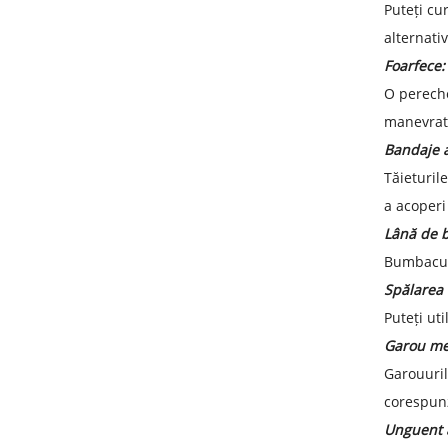
Puteți cu
alternati
Foarfece:
O pereche
manevrat 
Bandaje 
Tăieturil
a acoperi
Lână de 
Bumbacul 
Spălarea 
Puteți ut
Garou med
Garouuril
corespunz
Unguent a