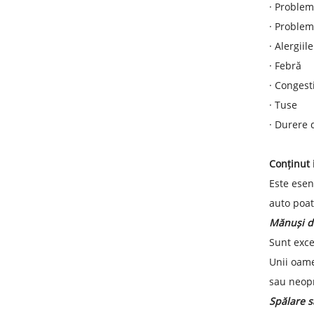
·
Probleme
·
Probleme
·
Alergiile
·
Febră
·
Congest
·
Tuse
·
Durere 
Conținut 
Este esen
auto poat
Mănuși de
Sunt exce
Unii oame
sau neopr
Spălare s