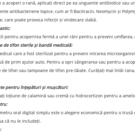
e a acoperi o rană, aplicați direct pe ea unguente antibiotice sau 
te antibacteriene topice, cum ar fi Bacitracin, Neomycin și Polymyx
e, care poate provoca infecții și vindecare slabă.
astic:
util pentru acoperirea fermă a unei răni pentru a preveni umflarea,
de tifon sterile și bandă medicală:
edical care a fost sterilizat pentru a preveni intrarea microorgani
usă de prim ajutor auto. Pentru a opri sângerarea sau pentru a acop
 de tifon sau tampoane de tifon pre-tăiate. Curățați mai întâi rana,
e pentru înțepături și mușcături:
ți loțiune de calamină sau cremă cu hidrocortizon pentru a ameli
ru:
etru oral digital simplu este o alegere economică pentru o trusă d
șa că nu le includeți.
: