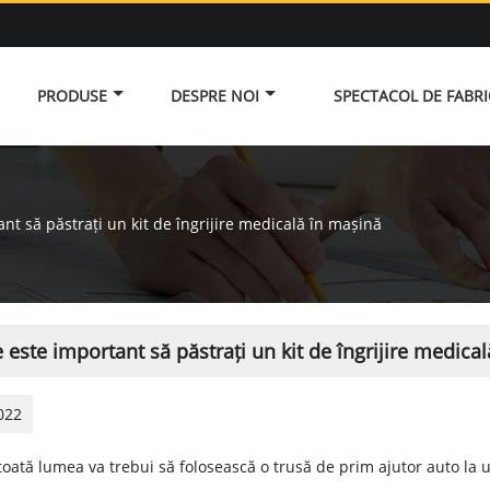
PRODUSE
DESPRE NOI
SPECTACOL DE FABR
nt să păstrați un kit de îngrijire medicală în mașină
 este important să păstrați un kit de îngrijire medica
022
oată lumea va trebui să folosească o trusă de prim ajutor auto la 