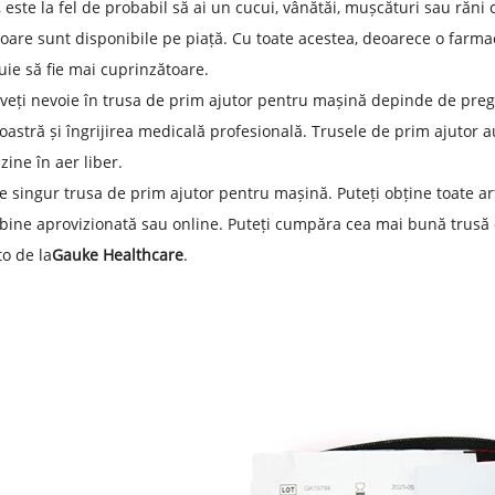
i, este la fel de probabil să ai un cucui, vânătăi, mușcături sau răn
oare sunt disponibile pe piață. Cu toate acestea, deoarece o farmac
uie să fie mai cuprinzătoare.
veți nevoie în trusa de prim ajutor pentru mașină depinde de pre
stră și îngrijirea medicală profesională. Trusele de prim ajutor a
ine în aer liber.
ce singur trusa de prim ajutor pentru mașină. Puteți obține toate a
bine aprovizionată sau online. Puteți cumpăra cea mai bună trusă 
to de la
Gauke Healthcare
.