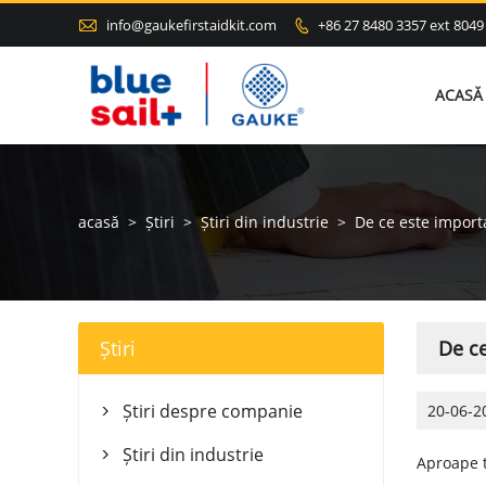

info@gaukefirstaidkit.com
+86 27 8480 3357 ext 8049

ACASĂ
acasă
>
Știri
>
Știri din industrie
>
De ce este importa
Știri
De ce
Știri despre companie
20-06-2

Știri din industrie

Aproape t