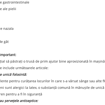
 gastrointestinale
 ale pielii
ie nazala
de gât
important:
țial să păstrați o trusă de prim ajutor bine aprovizionată în mașină
e include următoarele articole:
 unică folosintă:
lente pentru curățarea locurilor în care s-a vărsat sânge sau alte f
ni sunt alergici la latex, o substanță comună în mănușile de unică f
en pentru a fi în siguranță
au șervețele antiseptice: