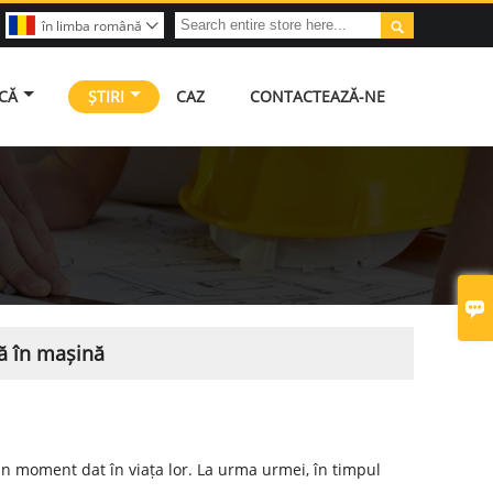

în limba română

ICĂ
ȘTIRI
CAZ
CONTACTEAZĂ-NE

lă în mașină
un moment dat în viața lor. La urma urmei, în timpul