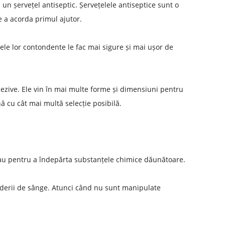
 un șervețel antiseptic. Șervețelele antiseptice sunt o
de a acorda primul ajutor.
ele lor contondente le fac mai sigure și mai ușor de
adezive. Ele vin în mai multe forme și dimensiuni pentru
ă cu cât mai multă selecție posibilă.
 sau pentru a îndepărta substanțele chimice dăunătoare.
ierderii de sânge. Atunci când nu sunt manipulate