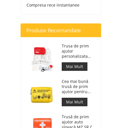
Compresa rece instantanee
Produse Recomandate
Trusa de prim
ajutor
personalizata
Geanta de
raspuns medical
Mai Mult
pentru masina
Cea mai bună
trusă de prim
ajutor pentru
motociclete de
aventură pentru
Mai Mult
motocicliști
Trusă de prim
ajutor auto
slovacă MZ SR č.