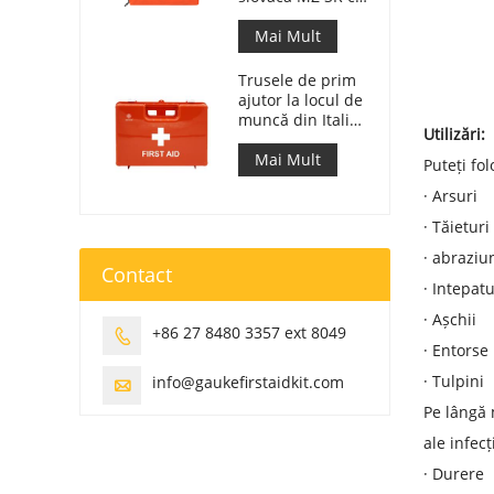
143/2009
Mai Mult
Trusele de prim
ajutor la locul de
muncă din Italia
Utilizări:
respectă DM 388
din 15/07/2003
Mai Mult
Puteți fo
·
Arsuri
·
Tăieturi
·
abraziun
Contact
·
Intepatu
·
Așchii
+86 27 8480 3357 ext 8049

·
Entorse
·
Tulpini
info@gaukefirstaidkit.com

Pe lângă 
ale infecț
·
Durere