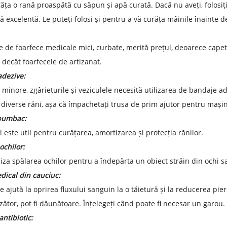
răța o rană proaspătă cu săpun și apă curată. Dacă nu aveți, folosiți
vă excelentă. Le puteți folosi și pentru a vă curăța mâinile înainte 
 de foarfece medicale mici, curbate, merită prețul, deoarece capet
decât foarfecele de artizanat.
adezive:
e minore, zgârieturile și veziculele necesită utilizarea de bandaje 
 diverse răni, așa că împachetați trusa de prim ajutor pentru mașin
bumbac:
este util pentru curățarea, amortizarea și protecția rănilor.
ochilor:
iliza spălarea ochilor pentru a îndepărta un obiect străin din ochi
ical din cauciuc:
e ajută la oprirea fluxului sanguin la o tăietură și la reducerea p
ător, pot fi dăunătoare. Înțelegeți când poate fi necesar un garou.
ntibiotic: