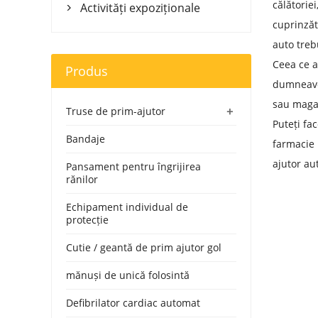
călătorie
Activități expoziționale

cuprinzăt
auto treb
Ceea ce a
Produs
dumneavoa
sau magaz
+
Truse de prim-ajutor
Puteți fa
Bandaje
farmacie 
ajutor au
Pansament pentru îngrijirea
rănilor
Echipament individual de
protecție
Cutie / geantă de prim ajutor gol
mănuși de unică folosintă
Defibrilator cardiac automat