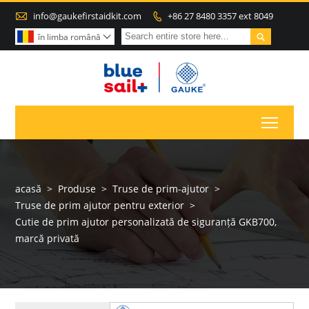

info@gaukefirstaidkit.com
+86 27 8480 3357 ext 8049


în limba română

Toggl
acasă
>
Produse
>
Truse de prim-ajutor
>
Truse de prim ajutor pentru exterior
>
Cutie de prim ajutor personalizată de siguranță GKB700,
marcă privată