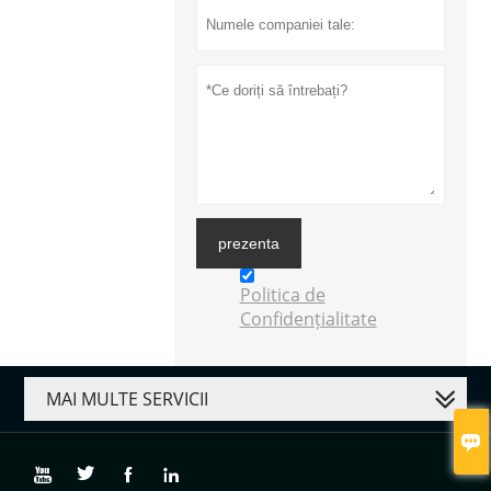
prezenta
Politica de
Confidențialitate
MAI MULTE SERVICII




