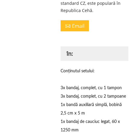
standard CZ, este populară în
Republica Cehă.
Email

în:
Conținutul setului:
3x bandaj, complet, cu 1 tampon
3x bandaj, complet, cu 2 tampoane
1x bandă auxiliară simplă, bobină
2,5 cm x 5 m
1x bandaj de cauciuc legat, 60 x
1250 mm