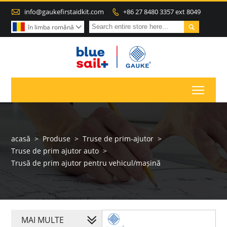

info@gaukefirstaidkit.com
+86 27 8480 3357 ext 8049


în limba română

Toggl
acasă
>
Produse
>
Truse de prim-ajutor
>
Truse de prim ajutor auto
>
Trusă de prim ajutor pentru vehicul/mașină
MAI MULTE