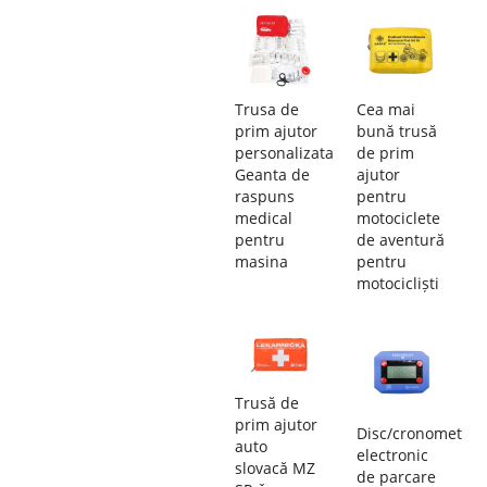
Trusa de
Cea mai
prim ajutor
bună trusă
personalizata
de prim
Geanta de
ajutor
raspuns
pentru
medical
motociclete
pentru
de aventură
masina
pentru
motocicliști
Trusă de
prim ajutor
Disc/cronometru
auto
electronic
slovacă MZ
de parcare