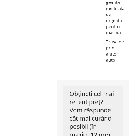
geanta
medicala
de
urgenta
pentru
masina
Trusa de
prim
ajutor
auto
Obțineți cel mai
recent preț?
Vom răspunde
cât mai curând
posibil (în
maxim 12 ore)