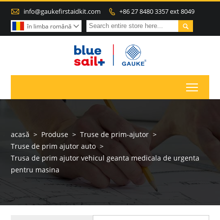

info@gaukefirstaidkit.com
+86 27 8480 3357 ext 8049


în limba română

Toggl
acasă
>
Produse
>
Truse de prim-ajutor
>
Truse de prim ajutor auto
>
Trusa de prim ajutor vehicul geanta medicala de urgenta
pentru masina