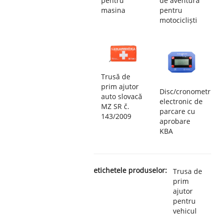
pentru
de aventură
masina
pentru
motocicliști
Trusă de
prim ajutor
Disc/cronometru
auto slovacă
electronic de
MZ SR č.
parcare cu
143/2009
aprobare
KBA
etichetele produselor:
Trusa de
prim
ajutor
pentru
vehicul