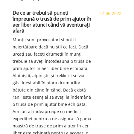
De ce ar trebui să puneți
27-06-2022
împreună o trusă de prim ajutor în
aer liber atunci când vă aventurați
afară
Munții sunt provocatori și pot fi
neiertătoare dacă nu știi ce faci. Dacă
urcați sau faceți drumeții în munți,
trebuie să aveți întotdeauna o trusă de
prim ajutor în aer liber bine echipată.
Alpiniștii, alpiniștii și trekkerii se vor
găsi inevitabil în afara drumurilor
bătute din când în când. Dacă există
răni, este esențial să aveți la îndemână
o trusă de prim ajutor bine echipată.
Am lucrat îndeaproape cu medicii
expediției pentru a ne asigura că gama
noastră de truse de prim ajutor în aer
liber este echipată pentru a acoperi o