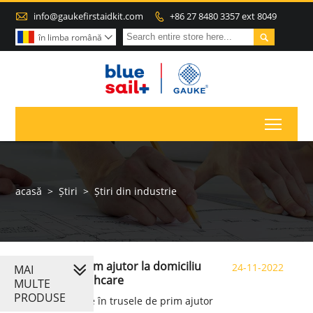

info@gaukefirstaidkit.com
+86 27 8480 3357 ext 8049


în limba română

Toggl
acasă
>
Știri
>
Știri din industrie
Trusă de prim ajutor la domiciliu
24-11-2022
MAI
Gauke Healthcare
MULTE
PRODUSE
O introducere în trusele de prim ajutor