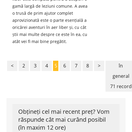
gamă largă de leziuni comune. A avea
o trusă de prim ajutor complet
aprovizionată este o parte esențială a
oricărei aventuri în aer liber și, cu cât
știi mai multe despre ce este în ea, cu
atât vei fi mai bine pregătit.
<
2
3
4
5
6
7
8
>
în
general
71 record
Obțineți cel mai recent preț? Vom
răspunde cât mai curând posibil
(în maxim 12 ore)