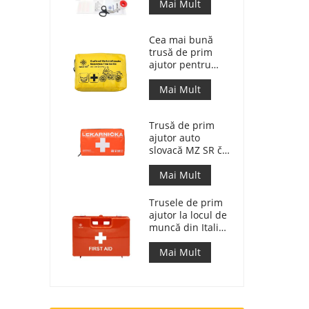
raspuns medical
Mai Mult
pentru masina
Cea mai bună
trusă de prim
ajutor pentru
motociclete de
aventură pentru
Mai Mult
motocicliști
Trusă de prim
ajutor auto
slovacă MZ SR č.
143/2009
Mai Mult
Trusele de prim
ajutor la locul de
muncă din Italia
respectă DM 388
din 15/07/2003
Mai Mult