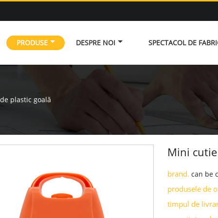
PRODUSE
DESPRE NOI
SPECTACOL DE FABR
 de plastic goală
Mini cutie
brand.
can be 
produsele de o
timpul de livr