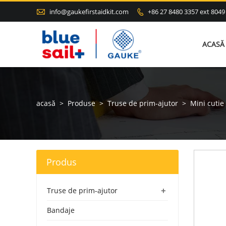

info@gaukefirstaidkit.com
+86 27 8480 3357 ext 8049

ACASĂ
acasă
>
Produse
>
Truse de prim-ajutor
>
Mini cutie
Produs
+
Truse de prim-ajutor
Bandaje