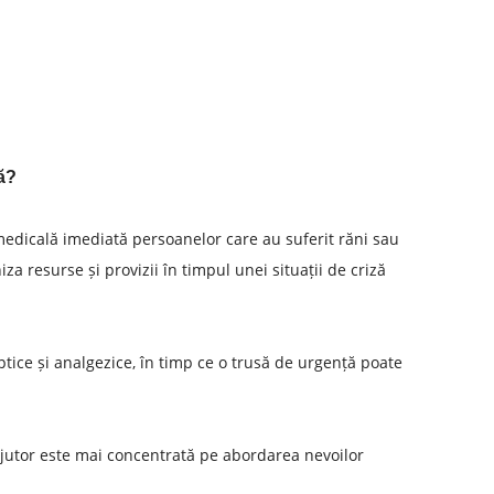
ță?
ă medicală imediată persoanelor care au suferit răni sau
za resurse și provizii în timpul unei situații de criză
ptice și analgezice, în timp ce o trusă de urgență poate
ajutor este mai concentrată pe abordarea nevoilor