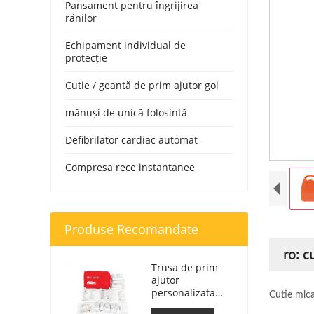
Pansament pentru îngrijirea
rănilor
Echipament individual de
protecție
Cutie / geantă de prim ajutor gol
mănuși de unică folosintă
Defibrilator cardiac automat
Compresa rece instantanee
Produse Recomandate
ro: c
Trusa de prim
ajutor
personalizata
Cutie mica
Geanta de