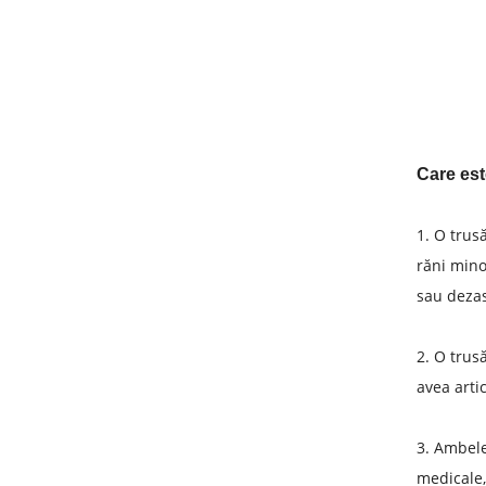
Care est
1. O trus
răni mino
sau dezas
2. O trus
avea arti
3. Ambele
medicale,