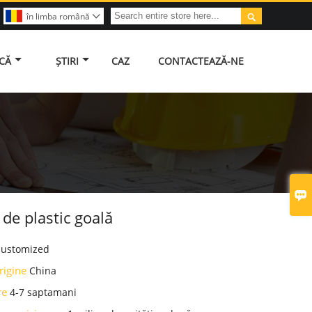

în limba română

ICĂ
ȘTIRI
CAZ
CONTACTEAZĂ-NE

 de plastic goală
customized
rigine
China
are
4-7 saptamani