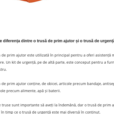
e diferența dintre o trusă de prim ajutor și o trusă de urgen
ă de prim ajutor este utilizată în principal pentru a oferi asistenț
re. Un kit de urgență, pe de altă parte, este conceput pentru a furni
tru.
ă de prim ajutor conține, de obicei, articole precum bandaje, antise
cole precum alimente, apă și baterii.
 truse sunt importante să aveți la îndemână, dar o trusă de prim 
 în timp ce o trusă de urgență este mai diversă în conținut.