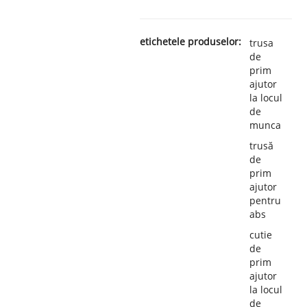
etichetele produselor:
trusa
de
prim
ajutor
la locul
de
munca
trusă
de
prim
ajutor
pentru
abs
cutie
de
prim
ajutor
la locul
de