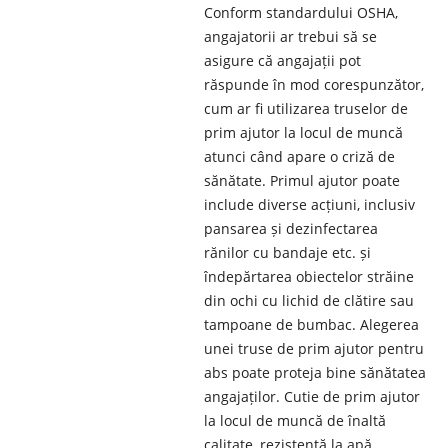
Conform standardului OSHA,
angajatorii ar trebui să se
asigure că angajații pot
răspunde în mod corespunzător,
cum ar fi utilizarea truselor de
prim ajutor la locul de muncă
atunci când apare o criză de
sănătate. Primul ajutor poate
include diverse acțiuni, inclusiv
pansarea și dezinfectarea
rănilor cu bandaje etc. și
îndepărtarea obiectelor străine
din ochi cu lichid de clătire sau
tampoane de bumbac. Alegerea
unei truse de prim ajutor pentru
abs poate proteja bine sănătatea
angajaților. Cutie de prim ajutor
la locul de muncă de înaltă
calitate, rezistentă la apă,