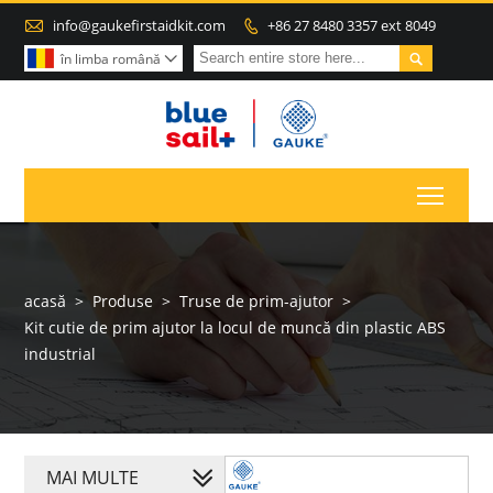

info@gaukefirstaidkit.com
+86 27 8480 3357 ext 8049


în limba română

Toggl
acasă
>
Produse
>
Truse de prim-ajutor
>
Kit cutie de prim ajutor la locul de muncă din plastic ABS
industrial
MAI MULTE