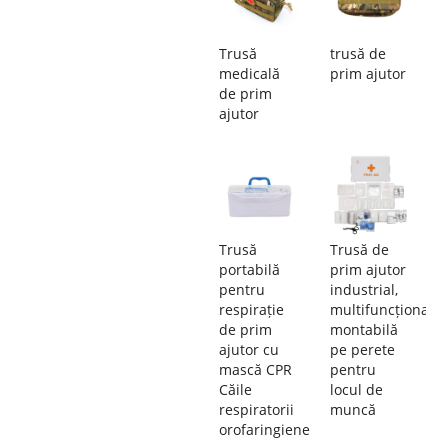
Trusă
trusă de
medicală
prim ajutor
de prim
ajutor
Trusă
Trusă de
portabilă
prim ajutor
pentru
industrial,
respirație
multifuncțională,
de prim
montabilă
ajutor cu
pe perete
mască CPR
pentru
Căile
locul de
respiratorii
muncă
orofaringiene