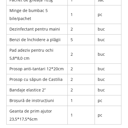
Minge de bumbac 5
1
pc
bile/pachet
Dezinfectant pentru maini
2
buc
Benzi de închidere a plăgii
5
buc
Pad adeziv pentru ochi
2
buc
5,8*8,0 cm
Prosop anti-tantari 12*20cm
2
buc
Prosop cu săpun de Castilia
2
buc
Bandaje elastice 2”
2
buc
Broșură de instrucțiuni
1
pc
Geanta de prim ajutor
1
pc
23,5*17,5*6cm