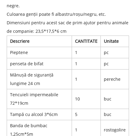
negre.
Culoarea genții poate fi albastru/roșu/negru, etc.
Dimensiuni pentru acest sac de prim ajutor pentru animale
de companie: 23,5*17,5*6 cm
Descriere
CANTITATE
Unitate
Pieptene
1
pc
penseta de bifat
1
pc
Mănușă de siguranță
1
pereche
lungime 24 cm
Tencuieli impermeabile
10
buc
72*19cm
Tampă cu alcool 3*6cm
5
buc
Banda de bumbac
1
rostogolire
1,25cm*5m