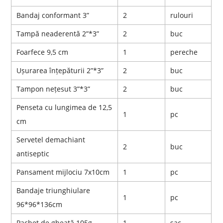
Bandaj conformant 3”
2
rulouri
Tampă neaderentă 2”*3”
2
buc
Foarfece 9,5 cm
1
pereche
Ușurarea înțepăturii 2”*3”
2
buc
Tampon nețesut 3”*3”
2
buc
Penseta cu lungimea de 12,5
1
pc
cm
Servetel demachiant
2
buc
antiseptic
Pansament mijlociu 7x10cm
1
pc
Bandaje triunghiulare
1
pc
96*96*136cm
Pachet de gheață 105g
1
sac