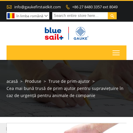

info@gaukefirstaidkit.com
+86 27 8480 3357 ext 8049


în limba română

Toggl
acasă
>
Produse
>
Truse de prim-ajutor
>
Cea mai bună trusă de prim ajutor pentru supraviețuire în
caz de urgență pentru animale de companie
MAI